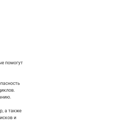
ые помогут
опасность
циклов.
анию.
, а также
исков и