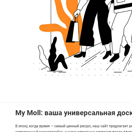
My Moll: ваша универсальная до
В эпоху, когда время — самый ценный ресурс, наш сайт предлагает 
современный маркетплейса, аналог известных сервисов вроде Авито