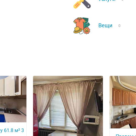
Вещи
0
14
 61.8 м² 3