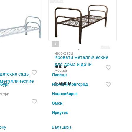
6
Настенные и напольные
8
рикроватные от
вешалки престиж класса
дителя напрямую
Чебоксары
Кровати металлические
вгород
для дома и дачи
800 ₽
Москва
 детские сады
Липецк
 металлические
1 500 ₽
рбург
Нижний Новгород
Новосибирск
рбург
Омск
Иркутск
ону
Балашиха