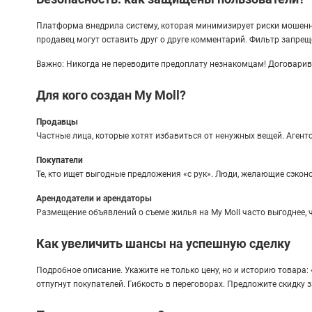
Платформа внедрила систему, которая минимизирует риски мошенн
продавец могут оставить друг о друге комментарий. Фильтр запре
Важно: Никогда не переводите предоплату незнакомцам! Договари
Для кого создан My Moll?
Продавцы
Частные лица, которые хотят избавиться от ненужных вещей. Аген
Покупатели
Те, кто ищет выгодные предложения «с рук». Люди, желающие сэкон
Арендодатели и арендаторы
Размещение объявлений о съеме жилья на My Moll часто выгоднее, ч
Как увеличить шансы на успешную сделку
Подробное описание. Укажите не только цену, но и историю товара:
отпугнут покупателей. Гибкость в переговорах. Предложите скидку 