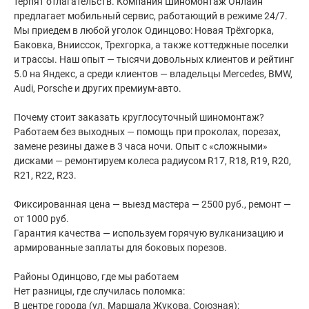
терпят отлагательств. Компания Шиномонтаж Онлайн
предлагает мобильный сервис, работающий в режиме 24/7.
Мы приедем в любой уголок Одинцово: Новая Трёхгорка,
Баковка, Внииссок, Трехгорка, а также коттеджные поселки
и трассы. Наш опыт — тысячи довольных клиентов и рейтинг
5.0 на Яндекс, а среди клиентов — владельцы Mercedes, BMW,
Audi, Porsche и других премиум-авто.
Почему стоит заказать круглосуточный шиномонтаж?
Работаем без выходных — помощь при проколах, порезах,
замене резины даже в 3 часа ночи. Опыт с «сложными»
дисками — ремонтируем колеса радиусом R17, R18, R19, R20,
R21, R22, R23.
Фиксированная цена — выезд мастера — 2500 руб., ремонт —
от 1000 руб.
Гарантия качества — используем горячую вулканизацию и
армированные заплаты для боковых порезов.
Районы Одинцово, где мы работаем
Нет разницы, где случилась поломка:
В центре города (ул. Маршала Жукова, Союзная);