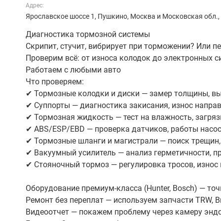
Адрес:
Ярославское шоссе 1, Пушкино, Москва и Московская обл.,
Диагностика тормозной системы
Скрипит, стучит, вибрирует при торможении? Или п
Проверим всё: от износа колодок до электронных с
Работаем с любыми авто
Что проверяем:
✔ Тормозные колодки и диски — замер толщины, вы
✔ Суппорты — диагностика закисания, износ напра
✔ Тормозная жидкость — тест на влажность, загряз
✔ ABS/ESP/EBD — проверка датчиков, работы насос
✔ Тормозные шланги и магистрали — поиск трещин, 
✔ Вакуумный усилитель — анализ герметичности, п
✔ Стояночный тормоз — регулировка тросов, износ 
Оборудование премиум-класса (Hunter, Bosch) — то
Ремонт без переплат — используем запчасти TRW, Br
Видеоотчет — покажем проблему через камеру энд