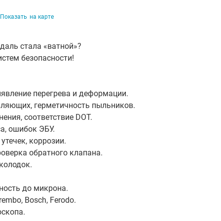
Показать
на карте
едаль стала «ватной»?
истем безопасности!
явление перегрева и деформации.
вляющих, герметичность пыльников.
нения, соответствие DOT.
а, ошибок ЭБУ.
утечек, коррозии.
роверка обратного клапана.
колодок.
чность до микрона.
embo, Bosch, Ferodo.
оскопа.