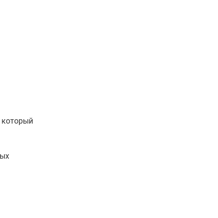
, который
ных