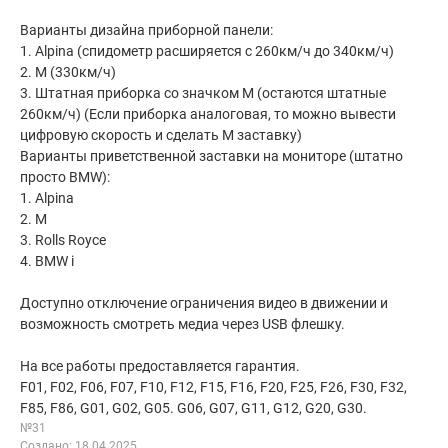
Варианты дизайна приборной панели:
1. Аlрinа (спидометр расширяется с 260км/ч до 340км/ч)
2. М (330км/ч)
3. Штатная приборка со значком М (остаются штатные
260км/ч) (Если приборка аналоговая, то можно вывести
цифровую скорость и сделать М заставку)
Варианты приветственной заставки на мониторе (штатно
просто ВМW):
1. Аlрinа
2. М
3. Rоlls Rоyсе
4. ВМW i
Доступно отключение ограничения видео в движении и
возможность смотреть медиа через USВ флешку.
На все работы предоставляется гарантия.
F01, F02, F06, F07, F10, F12, F15, F16, F20, F25, F26, F30, F32,
F85, F86, G01, G02, G05. G06, G07, G11, G12, G20, G30.
№31
Создано: 18.04.2025